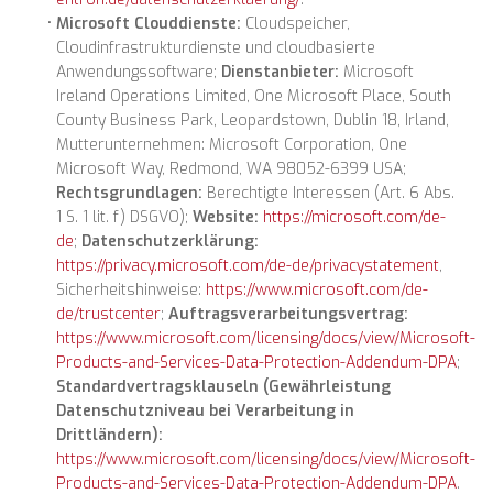
Microsoft Clouddienste:
Cloudspeicher,
Cloudinfrastrukturdienste und cloudbasierte
Anwendungssoftware;
Dienstanbieter:
Microsoft
Ireland Operations Limited, One Microsoft Place, South
County Business Park, Leopardstown, Dublin 18, Irland,
Mutterunternehmen: Microsoft Corporation, One
Microsoft Way, Redmond, WA 98052-6399 USA;
Rechtsgrundlagen:
Berechtigte Interessen (Art. 6 Abs.
1 S. 1 lit. f) DSGVO);
Website:
https://microsoft.com/de-
de
;
Datenschutzerklärung:
https://privacy.microsoft.com/de-de/privacystatement
,
Sicherheitshinweise:
https://www.microsoft.com/de-
de/trustcenter
;
Auftragsverarbeitungsvertrag:
https://www.microsoft.com/licensing/docs/view/Microsoft-
Products-and-Services-Data-Protection-Addendum-DPA
;
Standardvertragsklauseln (Gewährleistung
Datenschutzniveau bei Verarbeitung in
Drittländern):
https://www.microsoft.com/licensing/docs/view/Microsoft-
Products-and-Services-Data-Protection-Addendum-DPA
.