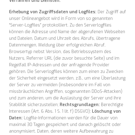
Verfahren und Diensten:
Erhebung von Zugriffsdaten und Logfiles:
Der Zugriff auf
unser Onlineangebot wird in Form von so genannten
“Server-Logfiles” protokolliert. Zu den Serverlogfiles
können die Adresse und Name der abgerufenen Webseiten
und Dateien, Datum und Uhrzeit des Abrufs, übertragene
Datenmengen, Meldung über erfolgreichen Abruf,
Browsertyp nebst Version, das Betriebssystem des
Nutzers, Referrer URL (die zuvor besuchte Seite) und im
Regelfall IP-Adressen und der anfragende Provider
gehören. Die Serverlogfiles können zum einen zu Zwecken
der Sicherheit eingesetzt werden, z.B., um eine Überlastung
der Server zu vermeiden (insbesondere im Fall von
missbräuchlichen Angriffen, sogenannten DDoS-Attacken)
und zum anderen, um die Auslastung der Server und ihre
Stabilität sicherzustellen;
Rechtsgrundlagen:
Berechtigte
Interessen (Art. 6 Abs. 1 S. 1 lit. f) DSGVO);
Löschung von
Daten:
Logfile-Informationen werden für die Dauer von
maximal 30 Tagen gespeichert und danach gelöscht oder
anonymisiert. Daten, deren weitere Aufbewahrung zu