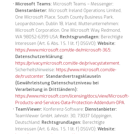
Microsoft Teams:
Microsoft Teams – Messenger;
Dienstanbieter:
Microsoft Ireland Operations Limited,
One Microsoft Place, South County Business Park,
Leopardstown, Dublin 18, Irland, Mutterunternehmen:
Microsoft Corporation, One Microsoft Way, Redmond,
WA 98052-6399 USA;
Rechtsgrundlagen:
Berechtigte
Interessen (Art. 6 Abs. 1 S. 1 lit. f) DSGVO);
Website:
https://www.microsoft.com/de-de/microsoft-365
;
Datenschutzerklärung:
https://privacy.microsoft.com/de-de/privacystatement
,
Sicherheitshinweise:
https://www.microsoft.com/de-
de/trustcenter
;
Standardvertragsklauseln
(Gewährleistung Datenschutzniveau bei
Verarbeitung in Drittländern):
https://www.microsoft.com/licensing/docs/view/Microsoft-
Products-and-Services-Data-Protection-Addendum-DPA
.
TeamViewer:
Konferenz-Software;
Dienstanbieter:
TeamViewer GmbH, Jahnstr. 30, 73037 Göppingen,
Deutschland;
Rechtsgrundlagen:
Berechtigte
Interessen (Art. 6 Abs. 1 S. 1 lit. f) DSGVO);
Website: