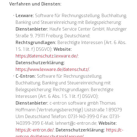
Verfahren und Diensten:
Lexware:
Software für Rechnungsstellung, Buchhaltung,
Banking und Steuereinreichung mit Belegspeicherung;
Dienstanbieter:
Haufe Service Center GmbH, Munzinger
Straße 9, 79111 Freiburg, Deutschland;
Rechtsgrundlagen:
Berechtigte Interessen (Art. 6 Abs.
1 S. 1 lit. f) DSGVO);
Website:
https://datenschutz.lexware.de/
;
Datenschutzerklärung:
https://www.lexware.de/datenschutz/
.
C-Entron:
Software für Rechnungsstellung,
Buchhaltung, Banking und Steuereinreichung mit
Belegspeicherung; Rechtsgrundlagen: Berechtigte
Interessen (Art. 6 Abs. 1 S. 1 lit. f) DSGVO);
Dienstanbieter:
c-entron software gmbh Thomas
Hoffmann (Vertretungsberechtigt) Liststraße 1 89079
Ulm Deutschland Telefon: 0731-140-399-0 Fax: 0731-
140399-399 E-Mail: lehnert@c-entron.de;
Website:
https://c-entron.de/
;
Datenschutzerklärung:
https://c-
entron.de/datenschutzerklaerung/
.