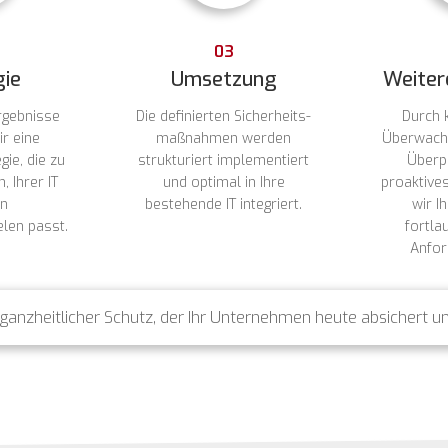
03
gie
Umsetzung
Weiter
rgebnisse
Die definierten Sicherheits-
Durch k
ir eine
maßnahmen werden
Überwach
gie, die zu
strukturiert implementiert
Überp
 Ihrer IT
und optimal in Ihre
proaktive
en
bestehende IT integriert.
wir I
len passt.
fortla
Anfor
 ganzheitlicher Schutz, der Ihr Unternehmen heute absichert u