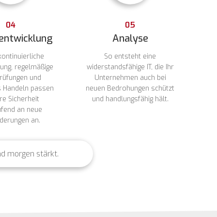
04
05
entwicklung
Analyse
ontinuierliche
So entsteht eine
ung, regelmäßige
widerstandsfähige IT, die Ihr
rüfungen und
Unternehmen auch bei
s Handeln passen
neuen Bedrohungen schützt
hre Sicherheit
und handlungsfähig hält.
ufend an neue
derungen an.
nd morgen stärkt.