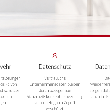
wehr
Datenschutz
Daten
itslösungen
Vertrauliche
Ba
Risiko von
Unternehmensdaten bleiben
Wiederhers
nd schützen
durch passgenaue
sorgen dafü
ktuellen
Sicherheitskonzepte zuverlässig
auch im Er
gen.
vor unbefugtem Zugriff
geschützt.