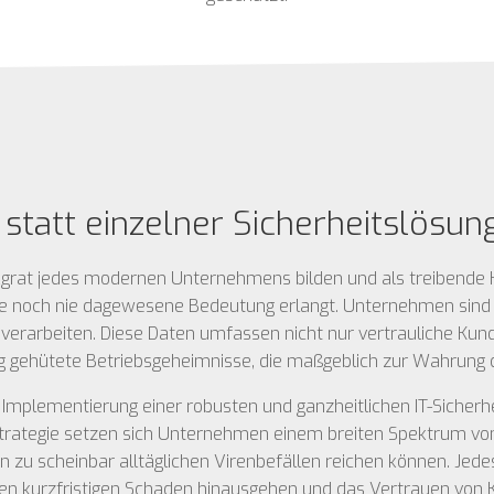
t statt einzelner Sicherheitslösu
Rückgrat jedes modernen Unternehmens bilden und als treibende
ine noch nie dagewesene Bedeutung erlangt. Unternehmen sind 
verarbeiten. Diese Daten umfassen nicht nur vertrauliche Kun
g gehütete Betriebsgeheimnisse, die maßgeblich zur Wahrung 
mplementierung einer robusten und ganzheitlichen IT-Sicherhei
Strategie setzen sich Unternehmen einem breiten Spektrum von
n zu scheinbar alltäglichen Virenbefällen reichen können. Jede
en kurzfristigen Schaden hinausgehen und das Vertrauen von 