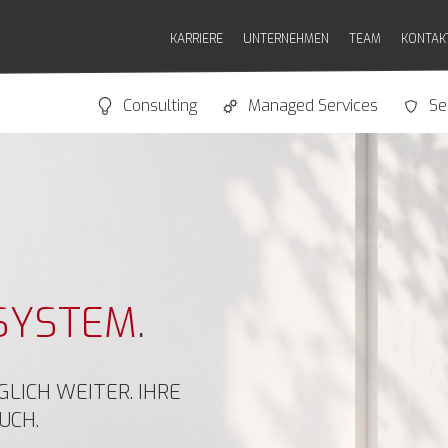
KARRIERE
UNTERNEHMEN
TEAM
KONTAK
Consulting
Managed Services
Se
SYSTEM
.
LICH WEITER. IHRE
UCH.